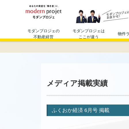
資産運用、不動産投資ならモダ
モダンプロジェの
モダンプロジェは
物件
不動産経営
ここが違う
メディア掲載実績
ふくおか経済 6月号 掲載