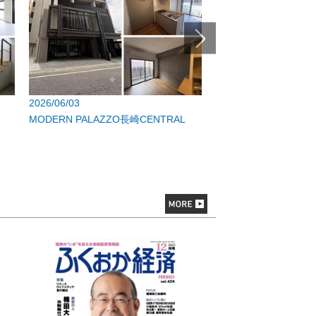
2026/06/03
2026/06/03
MODERN PALAZZO長崎CENTRAL
MODERN BUREAU