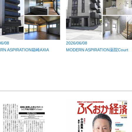
06/08
2026/06/08
RN ASPIRATION箱崎AXIA
MODERN ASPIRATION薬院Court