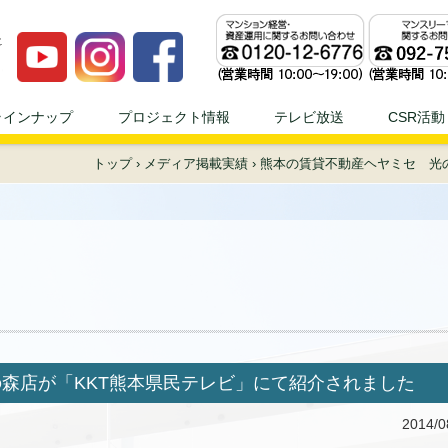
ンプロジェへ！！ | 不動産投資、不動産経営のことならモダンプロジ
ラインナップ
プロジェクト情報
テレビ放送
CSR活動
トップ
›
メディア掲載実績
›
熊本の賃貸不動産ヘヤミセ 光
森店が「KKT熊本県民テレビ」にて紹介されました
2014/0