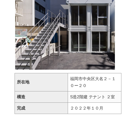
福岡市中央区大名２－１
所在地
０ー２０
構造
S造2階建 テナント ２室
完成
２０２２年１０月